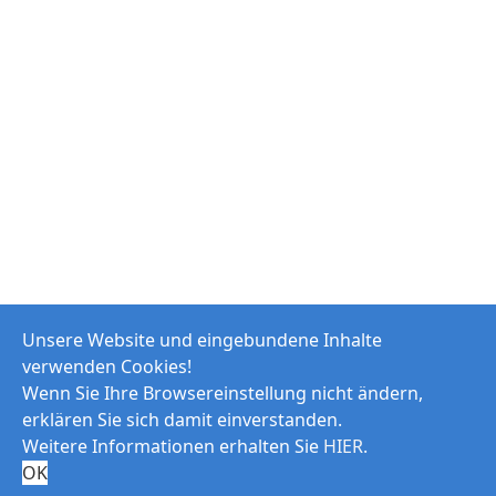
Unsere Website und eingebundene Inhalte
verwenden Cookies!
Wenn Sie Ihre Browsereinstellung nicht ändern,
erklären Sie sich damit einverstanden.
Weitere Informationen erhalten Sie
HIER
.
© 2026 Modellfluggruppe Goldener Grund e.V.
OK
Impressum
Haftungsausschluss
Datenschutzerklärung